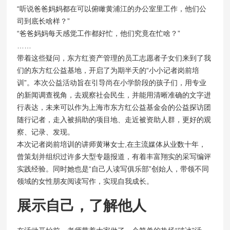
“听说爸爸妈妈都在可以俯瞰黄浦江的办公室里工作，他们公
司到底长啥样？”
“爸爸妈妈每天感觉工作都好忙，他们究竟在忙啥？”
……
带着这些疑问，东方红资产管理的员工志愿者子女们来到了我
们的东方红公益基地，开启了为期半天的“小小记者岗前培
训”。本次公益活动旨在引导尚在小学阶段的孩子们，用专业
的新闻调查视角，去观察社会民生，并能用清晰准确的文字进
行表达，未来可以作为上海市东方红公益基金会的公益探访团
随行记者，走入被捐助的项目地、走近被资助人群，更好的观
察、记录、发现。
本次记者岗前培训的讲师黄琳女士,在主流媒体从业数十年，
曾策划并组织过许多大型专题报道，有着丰富翔实的采写编评
实践经验。同时她也是“自己人读写俱乐部”创始人，带领不同
领域的女性朋友阅读写作，实现自我成长。
展示自己，了解他人