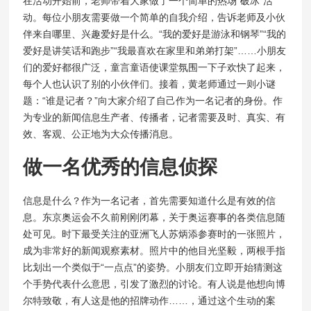
在活动开始前，老师带着大家做了一个简单的热场“破冰”活
动。每位小朋友需要做一个简单的自我介绍，告诉老师及小伙
伴来自哪里、兴趣爱好是什么。“我的爱好是游泳和钢琴”“我的
爱好是讲笑话和跑步”“我最喜欢在家里和弟弟打架”……小朋友
们的爱好都很广泛，童言童语使课堂氛围一下子欢快了起来，
每个人也认识了别的小伙伴们。接着，黄老师通过一则小谜
题：“谁是记者？”向大家介绍了自己作为一名记者的身份。作
为专业的新闻信息生产者、传播者，记者需要及时、真实、有
效、客观、公正地为大众传播消息。
做一名优秀的信息侦探
信息是什么？作为一名记者，首先需要知道什么是有效的信
息。东京奥运会不久前刚刚闭幕，关于奥运赛事的各类信息随
处可见。时下最受关注的亚洲飞人苏炳添参赛时的一张照片，
成为非常好的新闻观察素材。照片中的他目光坚毅，两根手指
比划出一个类似于“一点点”的姿势。小朋友们立即开始猜测这
个手势代表什么意思，引发了激烈的讨论。有人说是他想向博
尔特致敬，有人这是他的招牌动作……，通过这个生动的案