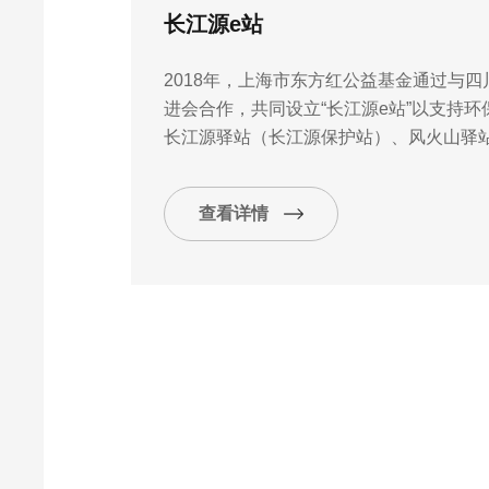
长江源e站
2018年，上海市东方红公益基金通过与
进会合作，共同设立“长江源e站”以支持
长江源驿站（长江源保护站）、风火山驿
站、昆仑泉驿站、格尔木驿站各安装1台L
客、司机，及附近的居住群众，进行环境
查看详情
江源环境保护的相关信息，为生态脆弱的
的“自觉保护”模式。