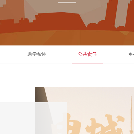
助学帮困
公共责任
乡