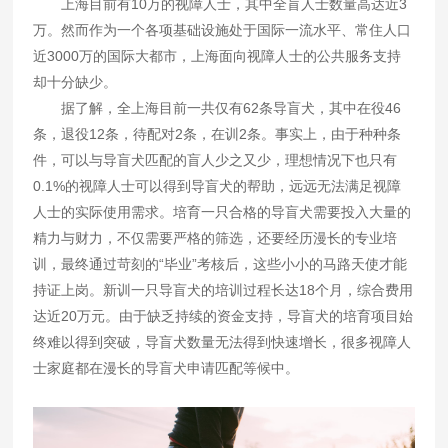
上海目前有10万的视障人士，其中全盲人士数量高达近3
万。然而作为一个各项基础设施处于国际一流水平、常住人口
近3000万的国际大都市，上海面向视障人士的公共服务支持
却十分缺少。
据了解，全上海目前一共仅有62条导盲犬，其中在役46
条，退役12条，待配对2条，在训2条。事实上，由于种种条
件，可以与导盲犬匹配的盲人少之又少，理想情况下也只有
0.1%的视障人士可以得到导盲犬的帮助，远远无法满足视障
人士的实际使用需求。培育一只合格的导盲犬需要投入大量的
精力与财力，不仅需要严格的筛选，还要经历漫长的专业培
训，最终通过苛刻的“毕业”考核后，这些小小的马路天使才能
持证上岗。新训一只导盲犬的培训过程长达18个月，综合费用
达近20万元。由于缺乏持续的资金支持，导盲犬的培育项目始
终难以得到突破，导盲犬数量无法得到快速增长，很多视障人
士家庭都在漫长的导盲犬申请匹配等候中。